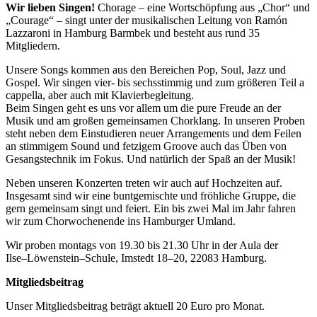
Wir lieben Singen!
Chorage – eine Wortschöpfung aus „Chor“ und
„Courage“ – singt unter der musikalischen Leitung von Ramón
Lazzaroni in Hamburg Barmbek und besteht aus rund 35
Mitgliedern.
Unsere Songs kommen aus den Bereichen Pop, Soul, Jazz und
Gospel. Wir singen vier- bis sechsstimmig und zum größeren Teil a
cappella, aber auch mit Klavierbegleitung.
Beim Singen geht es uns vor allem um die pure Freude an der
Musik und am großen gemeinsamen Chorklang. In unseren Proben
steht neben dem Einstudieren neuer Arrangements und dem Feilen
an stimmigem Sound und fetzigem Groove auch das Üben von
Gesangstechnik im Fokus. Und natürlich der Spaß an der Musik!
Neben unseren Konzerten treten wir auch auf Hochzeiten auf.
Insgesamt sind wir eine buntgemischte und fröhliche Gruppe, die
gern gemeinsam singt und feiert. Ein bis zwei Mal im Jahr fahren
wir zum Chorwochenende ins Hamburger Umland.
Wir proben montags von 19.30 bis 21.30 Uhr in der Aula der
Ilse
–
Löwenstein
–
S
chule,
Imstedt 18
–
20, 22083 Hamburg
.
Mitgliedsbeitrag
Unser Mitgliedsbeitrag beträgt aktuell 20 Euro pro Monat.