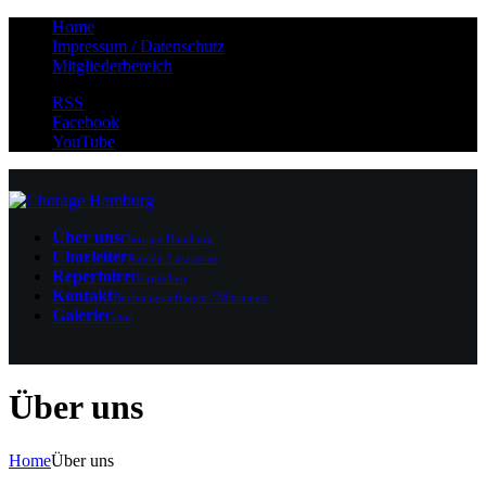
Home
Impressum / Datenschutz
Mitgliederbereich
RSS
Facebook
YouTube
Über uns
Chorage Hamburg
Chorleiter
Ramón Lazzaroni
Repertoire
Hörproben
Kontakt
Buchungsanfragen / Mitsingen
Galerie
Fotos
Über uns
Home
Über uns